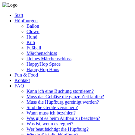
Start
Hüpfburgen
Ballon
Clown
Hund
Kuh
Fußball
Märchenschloss
kleines Märchenschloss
HappyHop Space
HappyHop Haus
Fun & Food
Kontakt
FAQ
Kann ich eine Buchung stornieren?
Muss das Gebläse die ganze Zeit laufen?
Muss die Hüpfburg gereinigt werden?
Sind die Geräte versichert?
Wann muss ich bezahlen?
Was gibt es beim Aufbau zu beachten?
Was ist, wenn es regnet?
Wer beaufsichtigt die Hüpfburg?
Wie groß ist die Hüpfburg?