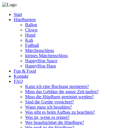
Start
Hüpfburgen
Ballon
Clown
Hund
Kuh
Fußball
Märchenschloss
kleines Märchenschloss
HappyHop Space
HappyHop Haus
Fun & Food
Kontakt
FAQ
Kann ich eine Buchung stornieren?
Muss das Gebläse die ganze Zeit laufen?
Muss die Hüpfburg gereinigt werden?
Sind die Geräte versichert?
Wann muss ich bezahlen?
Was gibt es beim Aufbau zu beachten?
Was ist, wenn es regnet?
Wer beaufsichtigt die Hüpfburg?
Wie groß ist die Hüpfburg?